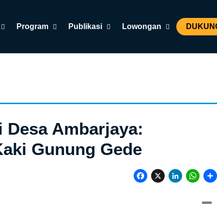
Program
Publikasi
Lowongan
DUKUNG
i Desa Ambarjaya:
Kaki Gunung Gede
Facebook
X
LinkedIn
Wha