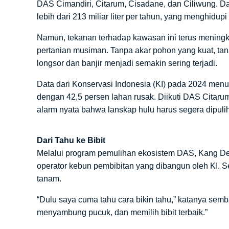
DAS Cimandiri, Citarum, Cisadane, dan Ciliwung. D
lebih dari 213 miliar liter per tahun, yang menghidup
Namun, tekanan terhadap kawasan ini terus mening
pertanian musiman. Tanpa akar pohon yang kuat, tana
longsor dan banjir menjadi semakin sering terjadi.
Data dari Konservasi Indonesia (KI) pada 2024 menu
dengan 42,5 persen lahan rusak. Diikuti DAS Citarum
alarm nyata bahwa lanskap hulu harus segera dipuli
Dari Tahu ke Bibit
Melalui program pemulihan ekosistem DAS, Kang Dede
operator kebun pembibitan yang dibangun oleh KI. S
tanam.
“Dulu saya cuma tahu cara bikin tahu,” katanya sem
menyambung pucuk, dan memilih bibit terbaik.”