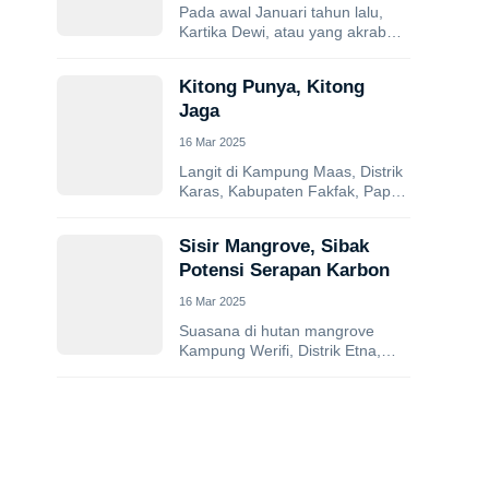
Pada awal Januari tahun lalu,
Kartika Dewi, atau yang akrab
disapa Dewi, sedang bersiap
untuk petualangan menyelamnya
Kitong Punya, Kitong
di perairan Kampung...
Jaga
16 Mar 2025
Langit di Kampung Maas, Distrik
Karas, Kabupaten Fakfak, Papua
Barat, sudah mulai terang
benderang pagi itu. Di ujung
Sisir Mangrove, Sibak
dermaga, seorang...
Potensi Serapan Karbon
16 Mar 2025
Suasana di hutan mangrove
Kampung Werifi, Distrik Etna,
Kaimana, Papua Barat, hari itu
tampak berbeda dari biasanya.
Hutan yang sering...