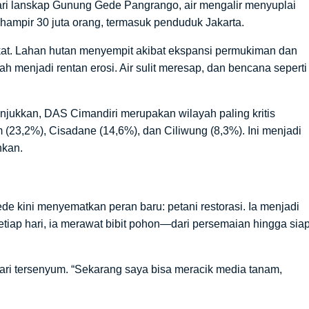
ari lanskap Gunung Gede Pangrango, air mengalir menyuplai
i hampir 30 juta orang, termasuk penduduk Jakarta.
kat. Lahan hutan menyempit akibat ekspansi permukiman dan
h menjadi rentan erosi. Air sulit meresap, dan bencana seperti
njukkan, DAS Cimandiri merupakan wilayah paling kritis
 (23,2%), Cisadane (14,6%), dan Ciliwung (8,3%). Ini menjadi
hkan.
 kini menyematkan peran baru: petani restorasi. Ia menjadi
etiap hari, ia merawat bibit pohon—dari persemaian hingga sia
bari tersenyum. “Sekarang saya bisa meracik media tanam,