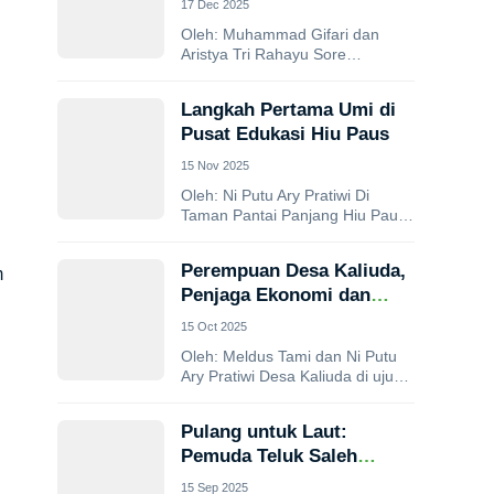
17 Dec 2025
Jaga Teluk Ba’a
Oleh: Muhammad Gifari dan
Aristya Tri Rahayu Sore
merambat turun di Desa
Sisarahili, Kecamatan Sawo,
Langkah Pertama Umi di
Kabupaten Nias Utara. Di
Pusat Edukasi Hiu Paus
bawah...
15 Nov 2025
Oleh: Ni Putu Ary Pratiwi Di
Taman Pantai Panjang Hiu Paus,
Kecamatan Tarano, Kabupaten
Sumbawa, berdiri bangunan
Perempuan Desa Kaliuda,
m
sederhana bernama Pusat...
Penjaga Ekonomi dan
Laut Sumba
15 Oct 2025
Oleh: Meldus Tami dan Ni Putu
Ary Pratiwi Desa Kaliuda di ujung
Pulau Sumba tampak tenang,
dikepung debur ombak dan...
Pulang untuk Laut:
Pemuda Teluk Saleh
Menjaga Hiu Paus
15 Sep 2025