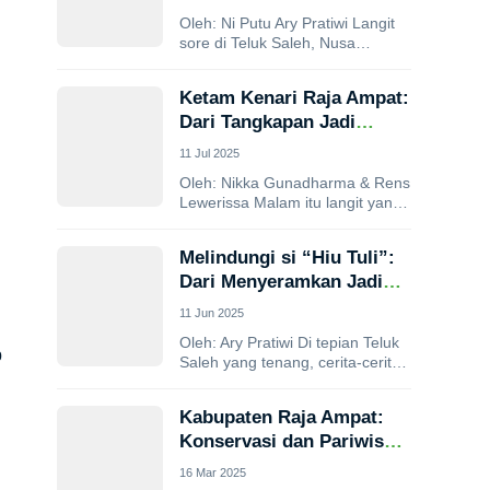
Oleh: Ni Putu Ary Pratiwi Langit
sore di Teluk Saleh, Nusa
Tenggara Barat, berpendar
jingga ketika Isnardi Hidayat
Ketam Kenari Raja Ampat:
duduk santai...
Dari Tangkapan Jadi
Harapan
11 Jul 2025
Oleh: Nikka Gunadharma & Rens
Lewerissa Malam itu langit yang
memayungi Pulau Meos
Ambower, Raja Ampat, begitu
Melindungi si “Hiu Tuli”:
pekat, seolah
Dari Menyeramkan Jadi
menyembunyikan...
Melestarikan
11 Jun 2025
Oleh: Ary Pratiwi Di tepian Teluk
p
Saleh yang tenang, cerita-cerita
tentang hiu paus atau Pakek
Torok – begitu masyarakat
Kabupaten Raja Ampat:
Desa...
Konservasi dan Pariwisata
yang Menguntungkan
16 Mar 2025