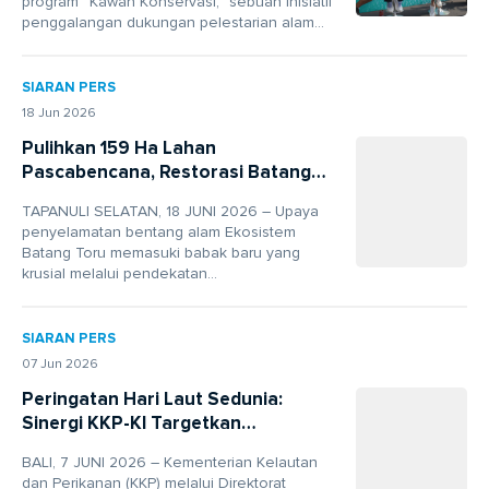
program “Kawan Konservasi,” sebuah inisiatif
penggalangan dukungan pelestarian alam...
SIARAN PERS
18 Jun 2026
Pulihkan 159 Ha Lahan
Pascabencana, Restorasi Batang
Toru Fokus Lindungi Habitat
TAPANULI SELATAN, 18 JUNI 2026 – Upaya
Orangutan Tapanuli
penyelamatan bentang alam Ekosistem
Batang Toru memasuki babak baru yang
krusial melalui pendekatan...
SIARAN PERS
07 Jun 2026
Peringatan Hari Laut Sedunia:
Sinergi KKP-KI Targetkan
Penguatan Ekosistem Laut dari
BALI, 7 JUNI 2026 – Kementerian Kelautan
Sumatra hingga Papua
dan Perikanan (KKP) melalui Direktorat