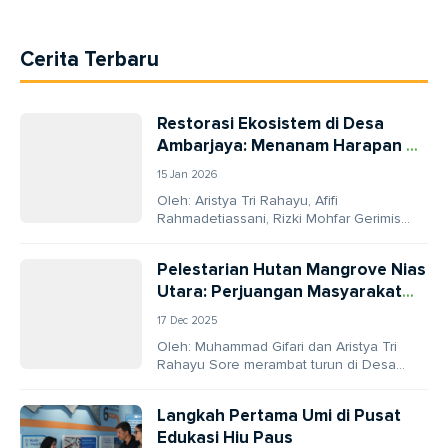
Cerita Terbaru
Restorasi Ekosistem di Desa
Ambarjaya: Menanam Harapan di
Kaki Gunung Gede
15 Jan 2026
Oleh: Aristya Tri Rahayu, Afifi
Rahmadetiassani, Rizki Mohfar Gerimis
halus menyapa kaki Gunung Gede
Pangrango, ketika kami tiba di Dusun...
Pelestarian Hutan Mangrove Nias
Utara: Perjuangan Masyarakat
Jaga Teluk Ba’a
17 Dec 2025
Oleh: Muhammad Gifari dan Aristya Tri
Rahayu Sore merambat turun di Desa
Sisarahili, Kecamatan Sawo, Kabupaten
Nias Utara. Di bawah...
Langkah Pertama Umi di Pusat
Edukasi Hiu Paus