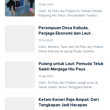
15 Nov 2025
Oleh: Ni Putu Ary Pratiwi Di Taman Pantai
Panjang Hiu Paus, Kecamatan Tarano,
Kabupaten Sumbawa, berdiri bangunan
sederhana bernama Pusat...
Perempuan Desa Kaliuda,
Penjaga Ekonomi dan Laut
Sumba
15 Oct 2025
Oleh: Meldus Tami dan Ni Putu Ary Pratiwi
Desa Kaliuda di ujung Pulau Sumba
tampak tenang, dikepung debur ombak
dan...
Pulang untuk Laut: Pemuda Teluk
Saleh Menjaga Hiu Paus
15 Sep 2025
Oleh: Ni Putu Ary Pratiwi Langit sore di
Teluk Saleh, Nusa Tenggara Barat,
berpendar jingga ketika Isnardi Hidayat
duduk santai...
Ketam Kenari Raja Ampat: Dari
Tangkapan Jadi Harapan