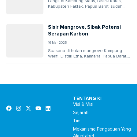
Langit di Kampung Maas, Distrik Karas,
Kabupaten Fakfak, Papua Barat, sudah
mulai terang benderang pagi itu. Di ujung
dermaga, seorang...
Sisir Mangrove, Sibak Potensi
Serapan Karbon
16 Mar 2025
Suasana di hutan mangrove Kampung
Werifi, Distrik Etna, Kaimana, Papua Barat,
hari itu tampak berbeda dari biasanya.
Hutan yang sering...
TENTANG KI
Visi & Misi
Sejarah
Tim
Mekanisme Pengaduan Yang
Akuntabel