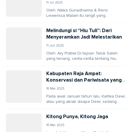
11 Jul 2025
Oleh: Nikka Gunadharma & Rens
Lewerissa Malam itu langit yang
memayungi Pulau Meos Ambower, Raja
Ampat, begitu pekat, seolah
Melindungi si “Hiu Tuli”: Dari
menyembunyikan...
Menyeramkan Jadi Melestarikan
11 Jun 2025
Oleh: Ary Pratiwi Di tepian Teluk Saleh
yang tenang, cerita-cerita tentang hiu
paus atau Pakek Torok – begitu
masyarakat Desa...
Kabupaten Raja Ampat:
Konservasi dan Pariwisata yang
Menguntungkan
16 Mar 2025
Pada awal Januari tahun lalu, Kartika Dewi,
atau yang akrab disapa Dewi, sedang
bersiap untuk petualangan menyelamnya
di perairan Kampung...
Kitong Punya, Kitong Jaga
16 Mar 2025