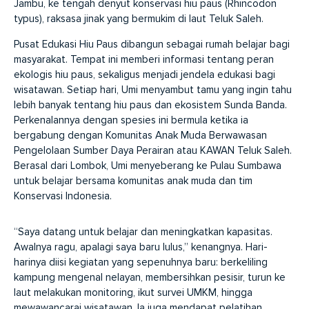
Jambu, ke tengah denyut konservasi hiu paus (Rhincodon
typus), raksasa jinak yang bermukim di laut Teluk Saleh.
Pusat Edukasi Hiu Paus dibangun sebagai rumah belajar bagi
masyarakat. Tempat ini memberi informasi tentang peran
ekologis hiu paus, sekaligus menjadi jendela edukasi bagi
wisatawan. Setiap hari, Umi menyambut tamu yang ingin tahu
lebih banyak tentang hiu paus dan ekosistem Sunda Banda.
Perkenalannya dengan spesies ini bermula ketika ia
bergabung dengan Komunitas Anak Muda Berwawasan
Pengelolaan Sumber Daya Perairan atau KAWAN Teluk Saleh.
Berasal dari Lombok, Umi menyeberang ke Pulau Sumbawa
untuk belajar bersama komunitas anak muda dan tim
Konservasi Indonesia.
“Saya datang untuk belajar dan meningkatkan kapasitas.
Awalnya ragu, apalagi saya baru lulus,” kenangnya. Hari-
harinya diisi kegiatan yang sepenuhnya baru: berkeliling
kampung mengenal nelayan, membersihkan pesisir, turun ke
laut melakukan monitoring, ikut survei UMKM, hingga
mewawancarai wisatawan. Ia juga mendapat pelatihan