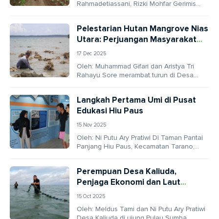
Rahmadetiassani, Rizki Mohfar Gerimis
halus menyapa kaki Gunung Gede
Pangrango, ketika kami tiba di Dusun...
Pelestarian Hutan Mangrove Nias
Utara: Perjuangan Masyarakat
Jaga Teluk Ba’a
17 Dec 2025
Oleh: Muhammad Gifari dan Aristya Tri
Rahayu Sore merambat turun di Desa
Sisarahili, Kecamatan Sawo, Kabupaten
Nias Utara. Di bawah...
Langkah Pertama Umi di Pusat
Edukasi Hiu Paus
15 Nov 2025
Oleh: Ni Putu Ary Pratiwi Di Taman Pantai
Panjang Hiu Paus, Kecamatan Tarano,
Kabupaten Sumbawa, berdiri bangunan
sederhana bernama Pusat...
Perempuan Desa Kaliuda,
Penjaga Ekonomi dan Laut
Sumba
15 Oct 2025
Oleh: Meldus Tami dan Ni Putu Ary Pratiwi
Desa Kaliuda di ujung Pulau Sumba