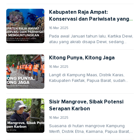
paus atau Pakek Torok – begitu
masyarakat Desa...
Kabupaten Raja Ampat:
Konservasi dan Pariwisata yang
Menguntungkan
16 Mar 2025
Pada awal Januari tahun lalu, Kartika Dewi,
atau yang akrab disapa Dewi, sedang
bersiap untuk petualangan menyelamnya
di perairan Kampung...
Kitong Punya, Kitong Jaga
16 Mar 2025
Langit di Kampung Maas, Distrik Karas,
Kabupaten Fakfak, Papua Barat, sudah
mulai terang benderang pagi itu. Di ujung
dermaga, seorang...
Sisir Mangrove, Sibak Potensi
Serapan Karbon
16 Mar 2025
Suasana di hutan mangrove Kampung
Werifi, Distrik Etna, Kaimana, Papua Barat,
hari itu tampak berbeda dari biasanya.