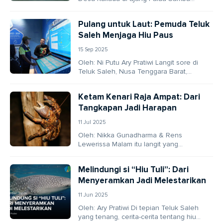
tampak tenang, dikepung debur ombak
dan...
Pulang untuk Laut: Pemuda Teluk
Saleh Menjaga Hiu Paus
15 Sep 2025
Oleh: Ni Putu Ary Pratiwi Langit sore di
Teluk Saleh, Nusa Tenggara Barat,
berpendar jingga ketika Isnardi Hidayat
duduk santai...
Ketam Kenari Raja Ampat: Dari
Tangkapan Jadi Harapan
11 Jul 2025
Oleh: Nikka Gunadharma & Rens
Lewerissa Malam itu langit yang
memayungi Pulau Meos Ambower, Raja
Ampat, begitu pekat, seolah
Melindungi si “Hiu Tuli”: Dari
menyembunyikan...
Menyeramkan Jadi Melestarikan
11 Jun 2025
Oleh: Ary Pratiwi Di tepian Teluk Saleh
yang tenang, cerita-cerita tentang hiu