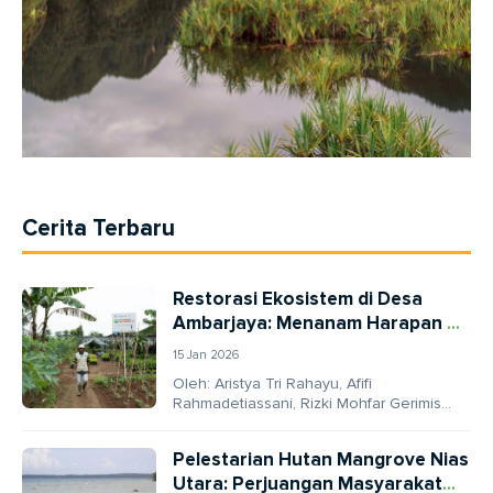
Cerita Terbaru
Restorasi Ekosistem di Desa
Ambarjaya: Menanam Harapan di
Kaki Gunung Gede
15 Jan 2026
Oleh: Aristya Tri Rahayu, Afifi
Rahmadetiassani, Rizki Mohfar Gerimis
halus menyapa kaki Gunung Gede
Pangrango, ketika kami tiba di Dusun...
Pelestarian Hutan Mangrove Nias
Utara: Perjuangan Masyarakat