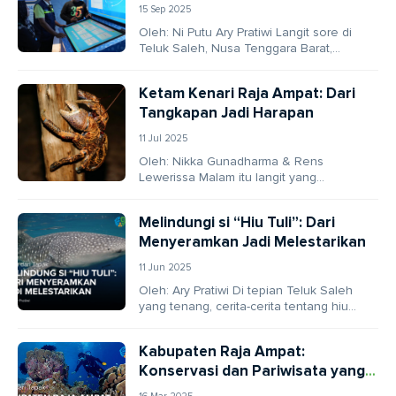
15 Sep 2025
Oleh: Ni Putu Ary Pratiwi Langit sore di
Teluk Saleh, Nusa Tenggara Barat,
berpendar jingga ketika Isnardi Hidayat
duduk santai...
Ketam Kenari Raja Ampat: Dari
Tangkapan Jadi Harapan
11 Jul 2025
Oleh: Nikka Gunadharma & Rens
Lewerissa Malam itu langit yang
memayungi Pulau Meos Ambower, Raja
Ampat, begitu pekat, seolah
Melindungi si “Hiu Tuli”: Dari
menyembunyikan...
Menyeramkan Jadi Melestarikan
11 Jun 2025
Oleh: Ary Pratiwi Di tepian Teluk Saleh
yang tenang, cerita-cerita tentang hiu
paus atau Pakek Torok – begitu
masyarakat Desa...
Kabupaten Raja Ampat:
Konservasi dan Pariwisata yang
Menguntungkan