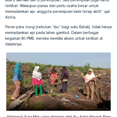
ada 2 laki-laki dan 8 perempuan. Jadi perempuan juga harus
terlibat. Walaupun panas dan perlu usaha besar untuk
memadamkan api, anggota perempuan kami tetap aktif,” ujar
Astria.
Peran para
Inang
(sebutan “ibu” bagi suku Batak), tidak hanya
memadamkan api pada lahan gambut. Dalam berbagai
kegiatan IKI-PME, mereka memiliki akses untuk terlibat di
dalamnya.
Kelompok Suka Maju yang dipimpin oleh Ibu Astria Ningsih Pane