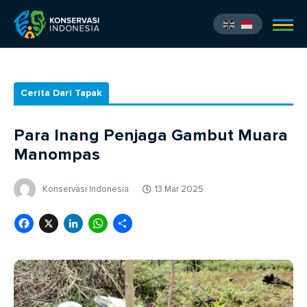
Cerita Dari Tapak
Para Inang Penjaga Gambut Muara
Manompas
Konservasi Indonesia
13 Mar 2025
Facebook
X
LinkedIn
WhatsApp
Share