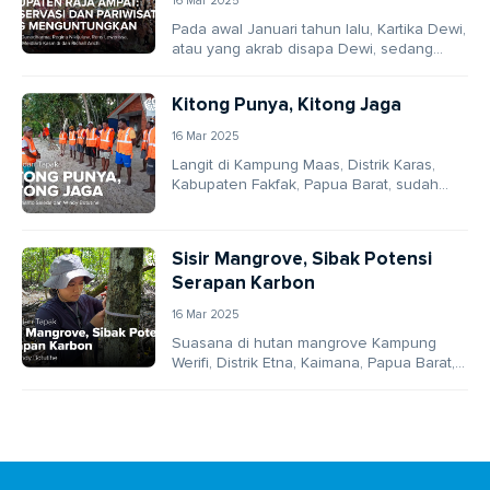
16 Mar 2025
Pada awal Januari tahun lalu, Kartika Dewi,
atau yang akrab disapa Dewi, sedang
bersiap untuk petualangan menyelamnya
di perairan Kampung...
Kitong Punya, Kitong Jaga
16 Mar 2025
Langit di Kampung Maas, Distrik Karas,
Kabupaten Fakfak, Papua Barat, sudah
mulai terang benderang pagi itu. Di ujung
dermaga, seorang...
Sisir Mangrove, Sibak Potensi
Serapan Karbon
16 Mar 2025
Suasana di hutan mangrove Kampung
Werifi, Distrik Etna, Kaimana, Papua Barat,
hari itu tampak berbeda dari biasanya.
Hutan yang sering...