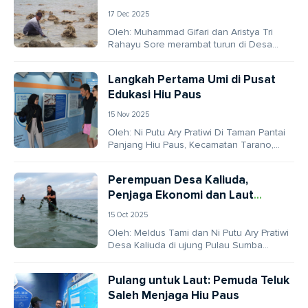
Jaga Teluk Ba’a
17 Dec 2025
Oleh: Muhammad Gifari dan Aristya Tri
Rahayu Sore merambat turun di Desa
Sisarahili, Kecamatan Sawo, Kabupaten
Nias Utara. Di bawah...
Langkah Pertama Umi di Pusat
Edukasi Hiu Paus
15 Nov 2025
Oleh: Ni Putu Ary Pratiwi Di Taman Pantai
Panjang Hiu Paus, Kecamatan Tarano,
Kabupaten Sumbawa, berdiri bangunan
sederhana bernama Pusat...
Perempuan Desa Kaliuda,
Penjaga Ekonomi dan Laut
Sumba
15 Oct 2025
Oleh: Meldus Tami dan Ni Putu Ary Pratiwi
Desa Kaliuda di ujung Pulau Sumba
tampak tenang, dikepung debur ombak
dan...
Pulang untuk Laut: Pemuda Teluk
Saleh Menjaga Hiu Paus