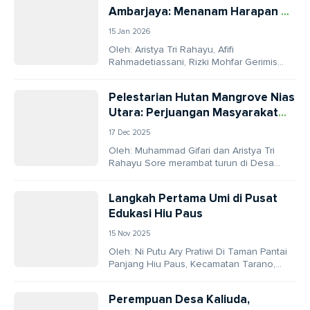
Ambarjaya: Menanam Harapan di
Kaki Gunung Gede
15 Jan 2026
Oleh: Aristya Tri Rahayu, Afifi
Rahmadetiassani, Rizki Mohfar Gerimis
halus menyapa kaki Gunung Gede
Pangrango, ketika kami tiba di Dusun...
Pelestarian Hutan Mangrove Nias
Utara: Perjuangan Masyarakat
Jaga Teluk Ba’a
17 Dec 2025
Oleh: Muhammad Gifari dan Aristya Tri
Rahayu Sore merambat turun di Desa
Sisarahili, Kecamatan Sawo, Kabupaten
Nias Utara. Di bawah...
Langkah Pertama Umi di Pusat
Edukasi Hiu Paus
15 Nov 2025
Oleh: Ni Putu Ary Pratiwi Di Taman Pantai
Panjang Hiu Paus, Kecamatan Tarano,
Kabupaten Sumbawa, berdiri bangunan
sederhana bernama Pusat...
Perempuan Desa Kaliuda,