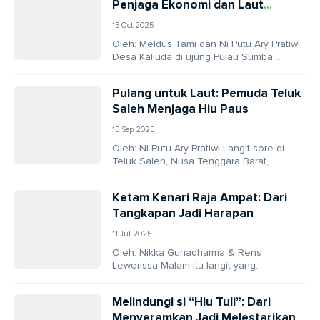
Penjaga Ekonomi dan Laut
Sumba
15 Oct 2025
Oleh: Meldus Tami dan Ni Putu Ary Pratiwi
Desa Kaliuda di ujung Pulau Sumba
tampak tenang, dikepung debur ombak
dan...
Pulang untuk Laut: Pemuda Teluk
Saleh Menjaga Hiu Paus
15 Sep 2025
Oleh: Ni Putu Ary Pratiwi Langit sore di
Teluk Saleh, Nusa Tenggara Barat,
berpendar jingga ketika Isnardi Hidayat
duduk santai...
Ketam Kenari Raja Ampat: Dari
Tangkapan Jadi Harapan
11 Jul 2025
Oleh: Nikka Gunadharma & Rens
Lewerissa Malam itu langit yang
memayungi Pulau Meos Ambower, Raja
Ampat, begitu pekat, seolah
Melindungi si “Hiu Tuli”: Dari
menyembunyikan...
Menyeramkan Jadi Melestarikan