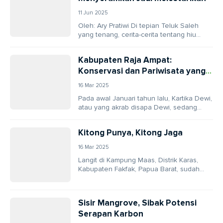
11 Jun 2025
Oleh: Ary Pratiwi Di tepian Teluk Saleh
yang tenang, cerita-cerita tentang hiu
paus atau Pakek Torok – begitu
masyarakat Desa...
Kabupaten Raja Ampat:
Konservasi dan Pariwisata yang
Menguntungkan
16 Mar 2025
Pada awal Januari tahun lalu, Kartika Dewi,
atau yang akrab disapa Dewi, sedang
bersiap untuk petualangan menyelamnya
di perairan Kampung...
Kitong Punya, Kitong Jaga
16 Mar 2025
Langit di Kampung Maas, Distrik Karas,
Kabupaten Fakfak, Papua Barat, sudah
mulai terang benderang pagi itu. Di ujung
dermaga, seorang...
Sisir Mangrove, Sibak Potensi
Serapan Karbon