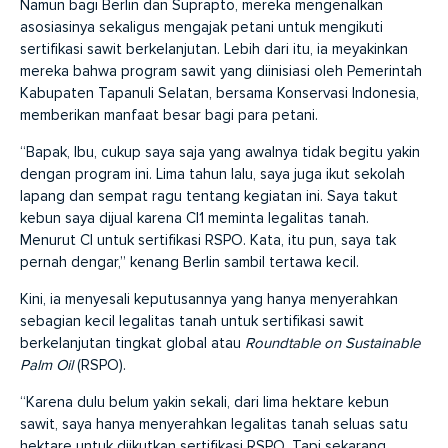
Namun bagi Berlin dan Suprapto, mereka mengenalkan
asosiasinya sekaligus mengajak petani untuk mengikuti
sertifikasi sawit berkelanjutan. Lebih dari itu, ia meyakinkan
mereka bahwa program sawit yang diinisiasi oleh Pemerintah
Kabupaten Tapanuli Selatan, bersama Konservasi Indonesia,
memberikan manfaat besar bagi para petani.
“Bapak, Ibu, cukup saya saja yang awalnya tidak begitu yakin
dengan program ini. Lima tahun lalu, saya juga ikut sekolah
lapang dan sempat ragu tentang kegiatan ini. Saya takut
kebun saya dijual karena CI1 meminta legalitas tanah.
Menurut CI untuk sertifikasi RSPO. Kata, itu pun, saya tak
pernah dengar,” kenang Berlin sambil tertawa kecil.
Kini, ia menyesali keputusannya yang hanya menyerahkan
sebagian kecil legalitas tanah untuk sertifikasi sawit
berkelanjutan tingkat global atau
Roundtable
on
Sustainable
Palm
Oil
(RSPO).
“Karena dulu belum yakin sekali, dari lima hektare kebun
sawit, saya hanya menyerahkan legalitas tanah seluas satu
hektare untuk diikutkan sertifikasi RSPO. Tapi sekarang,