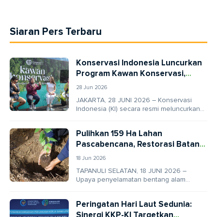
Siaran Pers Terbaru
Konservasi Indonesia Luncurkan
Program Kawan Konservasi,
Sederet Artis Ini Ajak Jaga Alam
28 Jun 2026
Indonesia
JAKARTA, 28 JUNI 2026 – Konservasi
Indonesia (KI) secara resmi meluncurkan
program “Kawan Konservasi,” sebuah
inisiatif penggalangan dukungan
Pulihkan 159 Ha Lahan
pelestarian alam...
Pascabencana, Restorasi Batang
Toru Fokus Lindungi Habitat
18 Jun 2026
Orangutan Tapanuli
TAPANULI SELATAN, 18 JUNI 2026 –
Upaya penyelamatan bentang alam
Ekosistem Batang Toru memasuki babak
baru yang krusial melalui pendekatan...
Peringatan Hari Laut Sedunia:
Sinergi KKP-KI Targetkan