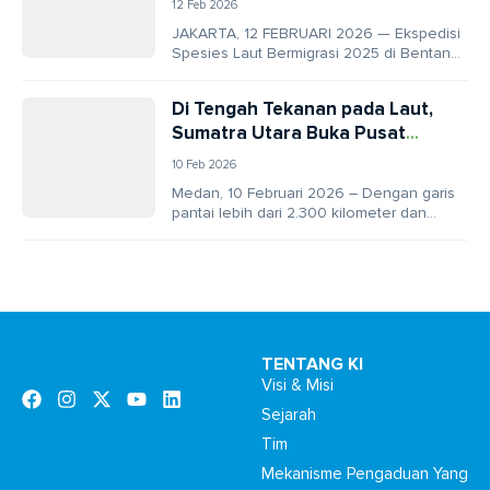
12 Feb 2026
JAKARTA, 12 FEBRUARI 2026 — Ekspedisi
Spesies Laut Bermigrasi 2025 di Bentang
Laut Sunda Kecil menorehkan capaian
penting dalam riset...
Di Tengah Tekanan pada Laut,
Sumatra Utara Buka Pusat
Edukasi Kelautan Pertama
10 Feb 2026
Medan, 10 Februari 2026 – Dengan garis
pantai lebih dari 2.300 kilometer dan
wilayah laut mendekati 4 juta hektare,
Sumatra...
TENTANG KI
Visi & Misi
Sejarah
Tim
Mekanisme Pengaduan Yang