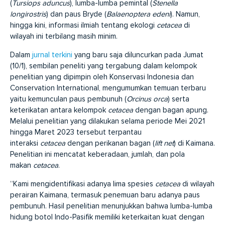
(
Tursiops aduncus
), lumba-lumba pemintal (
Stenella
longirostris
) dan paus Bryde (
Balaenoptera edeni
). Namun,
hingga kini, informasi ilmiah tentang ekologi
cetacea
di
wilayah ini terbilang masih minim.
Dalam
jurnal terkini
yang baru saja diluncurkan pada Jumat
(10/1), sembilan peneliti yang tergabung dalam kelompok
penelitian yang dipimpin oleh Konservasi Indonesia dan
Conservation International, mengumumkan temuan terbaru
yaitu kemunculan paus pembunuh (
Orcinus orca
) serta
keterikatan antara kelompok
cetacea
dengan bagan apung.
Melalui penelitian yang dilakukan selama periode Mei 2021
hingga Maret 2023 tersebut terpantau
interaksi
cetacea
dengan perikanan bagan (
lift net
) di Kaimana.
Penelitian ini mencatat keberadaan, jumlah, dan pola
makan
cetacea
.
“Kami mengidentifikasi adanya lima spesies
cetacea
di wilayah
perairan Kaimana, termasuk penemuan baru adanya paus
pembunuh. Hasil penelitian menunjukkan bahwa lumba-lumba
hidung botol Indo-Pasifik memiliki keterkaitan kuat dengan