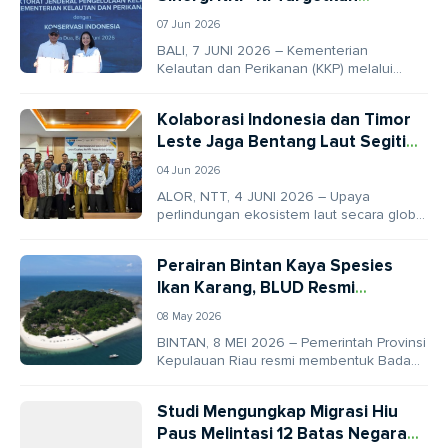
Penguatan Ekosistem Laut dari
07 Jun 2026
Sumatra hingga Papua
BALI, 7 JUNI 2026 – Kementerian
Kelautan dan Perikanan (KKP) melalui
Direktorat Jenderal Pengelolaan Kelautan
resmi menjalin kemitraan dengan
Kolaborasi Indonesia dan Timor
Konservasi...
Leste Jaga Bentang Laut Segitiga
Terumbu Karang Dunia
04 Jun 2026
ALOR, NTT, 4 JUNI 2026 – Upaya
perlindungan ekosistem laut secara global
kini memasuki babak baru yang lebih
taktis di...
Perairan Bintan Kaya Spesies
Ikan Karang, BLUD Resmi
Dibentuk
08 May 2026
BINTAN, 8 MEI 2026 – Pemerintah Provinsi
Kepulauan Riau resmi membentuk Badan
Layanan Umum Daerah (BLUD) untuk
mengelola kawasan konservasi...
Studi Mengungkap Migrasi Hiu
Paus Melintasi 12 Batas Negara