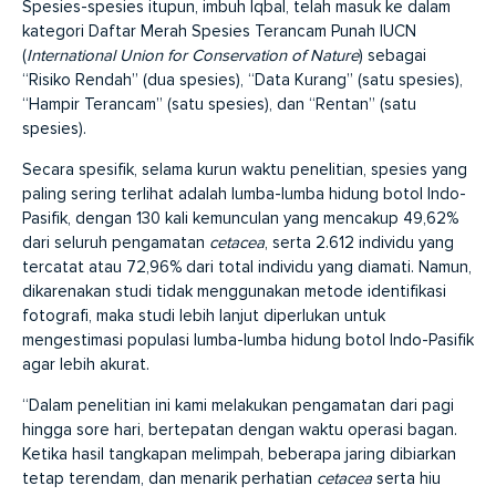
Spesies-spesies itupun, imbuh Iqbal, telah masuk ke dalam
kategori Daftar Merah Spesies Terancam Punah IUCN
(
International Union for Conservation of Nature
) sebagai
“Risiko Rendah” (dua spesies), “Data Kurang” (satu spesies),
“Hampir Terancam” (satu spesies), dan “Rentan” (satu
spesies).
Secara spesifik, selama kurun waktu penelitian, spesies yang
paling sering terlihat adalah lumba-lumba hidung botol Indo-
Pasifik, dengan 130 kali kemunculan yang mencakup 49,62%
dari seluruh pengamatan
cetacea
, serta 2.612 individu yang
tercatat atau 72,96% dari total individu yang diamati. Namun,
dikarenakan studi tidak menggunakan metode identifikasi
fotografi, maka studi lebih lanjut diperlukan untuk
mengestimasi populasi lumba-lumba hidung botol Indo-Pasifik
agar lebih akurat.
“Dalam penelitian ini kami melakukan pengamatan dari pagi
hingga sore hari, bertepatan dengan waktu operasi bagan.
Ketika hasil tangkapan melimpah, beberapa jaring dibiarkan
tetap terendam, dan menarik perhatian
cetacea
serta hiu