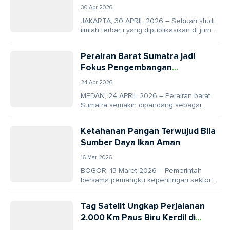
dan Laut Internasional
30 Apr 2026
JAKARTA, 30 APRIL 2026 – Sebuah studi
ilmiah terbaru yang dipublikasikan di jurnal
Frontiers in Marine Science menunjukkan
bahwa perlindungan...
Perairan Barat Sumatra jadi
Fokus Pengembangan
Konservasi Laut Skala Besar
24 Apr 2026
MEDAN, 24 APRIL 2026 – Perairan barat
Sumatra semakin dipandang sebagai
kawasan penting dalam upaya konservasi
laut Indonesia. Hal ini...
Ketahanan Pangan Terwujud Bila
Sumber Daya Ikan Aman
16 Mar 2026
BOGOR, 13 Maret 2026 – Pemerintah
bersama pemangku kepentingan sektor
kelautan dan perikanan finalisasi revisi
Peraturan Pemerintah (PP) Nomor 60...
Tag Satelit Ungkap Perjalanan
2.000 Km Paus Biru Kerdil di
Indonesia