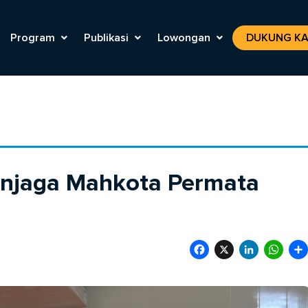
Program
Publikasi
Lowongan
DUKUNG KA
Menjaga Mahkota Permata
Facebook
X
LinkedIn
Wha