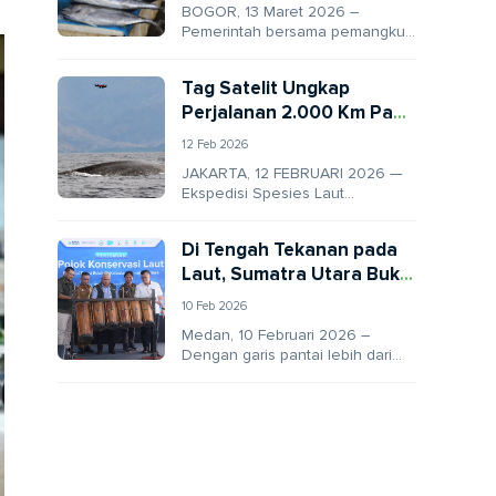
BOGOR, 13 Maret 2026 –
Pemerintah bersama pemangku
kepentingan sektor kelautan dan
perikanan finalisasi revisi
Tag Satelit Ungkap
Peraturan Pemerintah (PP)
Perjalanan 2.000 Km Paus
Nomor 60...
Biru Kerdil di Indonesia
12 Feb 2026
JAKARTA, 12 FEBRUARI 2026 —
Ekspedisi Spesies Laut
Bermigrasi 2025 di Bentang Laut
Sunda Kecil menorehkan
Di Tengah Tekanan pada
capaian penting dalam riset...
Laut, Sumatra Utara Buka
Pusat Edukasi Kelautan
10 Feb 2026
Pertama
Medan, 10 Februari 2026 –
Dengan garis pantai lebih dari
2.300 kilometer dan wilayah laut
mendekati 4 juta hektare,
Sumatra...