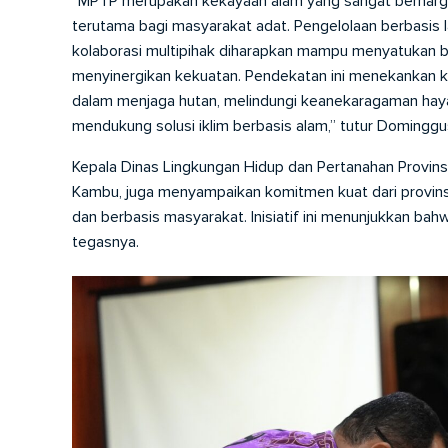
“MPTP merupakan kekayaan alam yang sangat berharga d
terutama bagi masyarakat adat. Pengelolaan berbasis la
kolaborasi multipihak diharapkan mampu menyatukan b
menyinergikan kekuatan. Pendekatan ini menekankan ke
dalam menjaga hutan, melindungi keanekaragaman haya
mendukung solusi iklim berbasis alam,” tutur Dominggu
Kepala Dinas Lingkungan Hidup dan Pertanahan Provinsi
Kambu, juga menyampaikan komitmen kuat dari provinsi b
dan berbasis masyarakat. Inisiatif ini menunjukkan bahw
tegasnya.