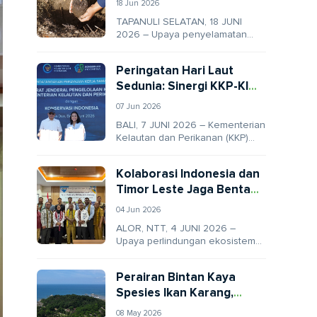
18 Jun 2026
Lindungi Habitat
TAPANULI SELATAN, 18 JUNI
Orangutan Tapanuli
2026 – Upaya penyelamatan
bentang alam Ekosistem Batang
Toru memasuki babak baru yang
Peringatan Hari Laut
krusial melalui pendekatan...
Sedunia: Sinergi KKP-KI
Targetkan Penguatan
07 Jun 2026
Ekosistem Laut dari
BALI, 7 JUNI 2026 – Kementerian
Sumatra hingga Papua
Kelautan dan Perikanan (KKP)
melalui Direktorat Jenderal
Pengelolaan Kelautan resmi
Kolaborasi Indonesia dan
menjalin kemitraan dengan
Timor Leste Jaga Bentang
Konservasi...
Laut Segitiga Terumbu
04 Jun 2026
Karang Dunia
ALOR, NTT, 4 JUNI 2026 –
Upaya perlindungan ekosistem
laut secara global kini memasuki
babak baru yang lebih taktis di...
Perairan Bintan Kaya
Spesies Ikan Karang,
BLUD Resmi Dibentuk
08 May 2026