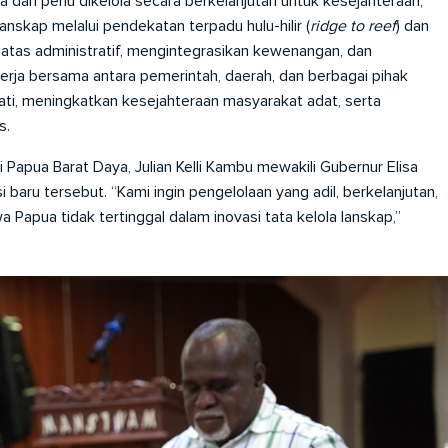
an perlu dikelola secara berkelanjutan untuk kesejahteraan,
nskap melalui pendekatan terpadu hulu-hilir (
ridge to reef
) dan
atas administratif, mengintegrasikan kewenangan, dan
rja bersama antara pemerintah, daerah, dan berbagai pihak
ti, meningkatkan kesejahteraan masyarakat adat, serta
s.
 Papua Barat Daya, Julian Kelli Kambu mewakili Gubernur Elisa
aru tersebut. “Kami ingin pengelolaan yang adil, berkelanjutan,
a Papua tidak tertinggal dalam inovasi tata kelola lanskap,”