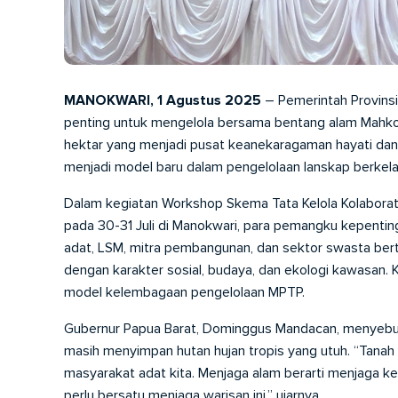
MANOKWARI, 1 Agustus 2025
– Pemerintah Provins
penting untuk mengelola bersama bentang alam Mahkot
hektar yang menjadi pusat keanekaragaman hayati dan s
menjadi model baru dalam pengelolaan lanskap berkelan
Dalam kegiatan Workshop Skema Tata Kelola Kolabora
pada 30-31 Juli di Manokwari, para pemangku kepenting
adat, LSM, mitra pembangunan, dan sektor swasta ber
dengan karakter sosial, budaya, dan ekologi kawasan.
model kelembagaan pengelolaan MPTP.
Gubernur Papua Barat, Dominggus Mandacan, menyebut T
masih menyimpan hutan hujan tropis yang utuh. “Tanah 
masyarakat adat kita. Menjaga alam berarti menjaga kehi
perlu bersatu menjaga warisan ini,” ujarnya.