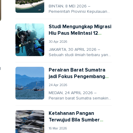
BINTAN, 8 MEI 2026 –
Pemerintah Provinsi Kepulauan
Riau resmi membentuk Badan
Layanan Umum Daerah (BLUD)
Studi Mengungkap Migrasi
untuk mengelola kawasan
Hiu Paus Melintasi 12
konservasi...
Batas Negara dan Laut
30 Apr 2026
Internasional
JAKARTA, 30 APRIL 2026 –
Sebuah studi ilmiah terbaru yang
dipublikasikan di jurnal Frontiers
in Marine Science menunjukkan
g
Perairan Barat Sumatra
bahwa perlindungan...
jadi Fokus Pengembangan
Konservasi Laut Skala
24 Apr 2026
Besar
MEDAN, 24 APRIL 2026 –
Perairan barat Sumatra semakin
dipandang sebagai kawasan
penting dalam upaya konservasi
Ketahanan Pangan
laut Indonesia. Hal ini...
Terwujud Bila Sumber
Daya Ikan Aman
16 Mar 2026