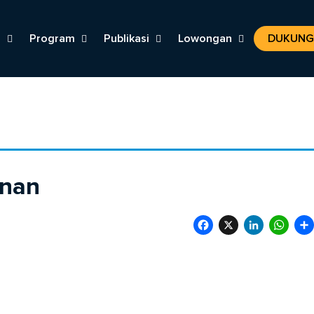
i
Program
Publikasi
Lowongan
DUKUNG
anan
Facebook
X
LinkedIn
Wha