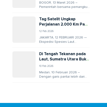
BOGOR, 13 Maret 2026 –
Pemerintah bersama pemangku
kepentingan sektor kelautan dan
perikanan finalisasi revisi
Tag Satelit Ungkap
Peraturan Pemerintah (PP)
Perjalanan 2.000 Km Paus
Nomor 60...
Biru Kerdil di Indonesia
12 Feb 2026
JAKARTA, 12 FEBRUARI 2026 —
Ekspedisi Spesies Laut
Bermigrasi 2025 di Bentang Laut
Sunda Kecil menorehkan
Di Tengah Tekanan pada
capaian penting dalam riset...
Laut, Sumatra Utara Buka
Pusat Edukasi Kelautan
10 Feb 2026
Pertama
Medan, 10 Februari 2026 –
Dengan garis pantai lebih dari
2.300 kilometer dan wilayah laut
mendekati 4 juta hektare,
Sumatra...