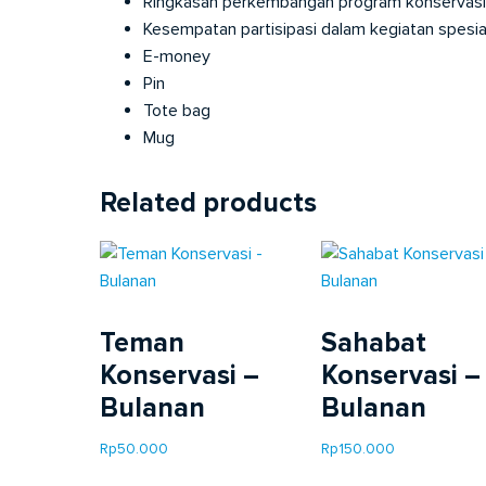
Ringkasan perkembangan program konservasi
Kesempatan partisipasi dalam kegiatan spesial
E-money
Pin
Tote bag
Mug
Related products
Teman
Sahabat
Konservasi –
Konservasi –
Bulanan
Bulanan
Rp
50.000
Rp
150.000