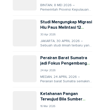
BINTAN, 8 MEI 2026 –
Pemerintah Provinsi Kepulauan
Riau resmi membentuk Badan
Layanan Umum Daerah (BLUD)
Studi Mengungkap Migrasi
untuk mengelola kawasan
Hiu Paus Melintasi 12
konservasi...
Batas Negara dan Laut
30 Apr 2026
Internasional
JAKARTA, 30 APRIL 2026 –
Sebuah studi ilmiah terbaru yang
dipublikasikan di jurnal Frontiers
in Marine Science menunjukkan
Perairan Barat Sumatra
bahwa perlindungan...
jadi Fokus Pengembangan
Konservasi Laut Skala
24 Apr 2026
Besar
MEDAN, 24 APRIL 2026 –
Perairan barat Sumatra semakin
dipandang sebagai kawasan
penting dalam upaya konservasi
Ketahanan Pangan
laut Indonesia. Hal ini...
Terwujud Bila Sumber
Daya Ikan Aman
16 Mar 2026