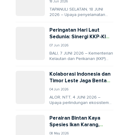
18 Jun 2026
Lindungi Habitat
TAPANULI SELATAN, 18 JUNI
Orangutan Tapanuli
2026 – Upaya penyelamatan
bentang alam Ekosistem Batang
Toru memasuki babak baru yang
Peringatan Hari Laut
krusial melalui pendekatan...
Sedunia: Sinergi KKP-KI
Targetkan Penguatan
07 Jun 2026
Ekosistem Laut dari
BALI, 7 JUNI 2026 – Kementerian
Sumatra hingga Papua
Kelautan dan Perikanan (KKP)
melalui Direktorat Jenderal
Pengelolaan Kelautan resmi
Kolaborasi Indonesia dan
menjalin kemitraan dengan
Timor Leste Jaga Bentang
Konservasi...
Laut Segitiga Terumbu
04 Jun 2026
Karang Dunia
ALOR, NTT, 4 JUNI 2026 –
Upaya perlindungan ekosistem
laut secara global kini memasuki
babak baru yang lebih taktis di...
Perairan Bintan Kaya
Spesies Ikan Karang,
BLUD Resmi Dibentuk
08 May 2026