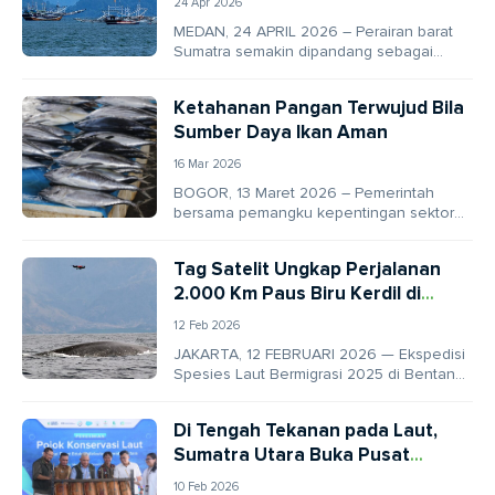
24 Apr 2026
MEDAN, 24 APRIL 2026 – Perairan barat
Sumatra semakin dipandang sebagai
kawasan penting dalam upaya konservasi
laut Indonesia. Hal ini...
Ketahanan Pangan Terwujud Bila
Sumber Daya Ikan Aman
16 Mar 2026
BOGOR, 13 Maret 2026 – Pemerintah
bersama pemangku kepentingan sektor
kelautan dan perikanan finalisasi revisi
Peraturan Pemerintah (PP) Nomor 60...
Tag Satelit Ungkap Perjalanan
2.000 Km Paus Biru Kerdil di
Indonesia
12 Feb 2026
JAKARTA, 12 FEBRUARI 2026 — Ekspedisi
Spesies Laut Bermigrasi 2025 di Bentang
Laut Sunda Kecil menorehkan capaian
penting dalam riset...
Di Tengah Tekanan pada Laut,
Sumatra Utara Buka Pusat
Edukasi Kelautan Pertama
10 Feb 2026