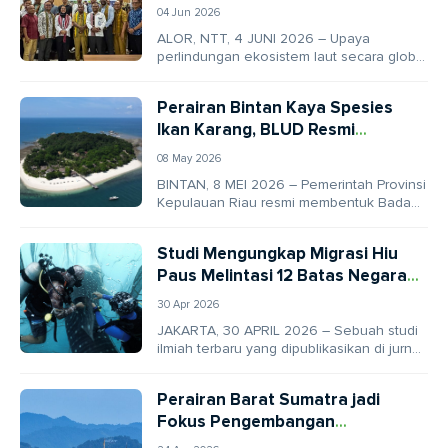
Terumbu Karang Dunia
04 Jun 2026
ALOR, NTT, 4 JUNI 2026 – Upaya
perlindungan ekosistem laut secara global
kini memasuki babak baru yang lebih
taktis di...
Perairan Bintan Kaya Spesies
Ikan Karang, BLUD Resmi
Dibentuk
08 May 2026
BINTAN, 8 MEI 2026 – Pemerintah Provinsi
Kepulauan Riau resmi membentuk Badan
Layanan Umum Daerah (BLUD) untuk
mengelola kawasan konservasi...
Studi Mengungkap Migrasi Hiu
Paus Melintasi 12 Batas Negara
dan Laut Internasional
30 Apr 2026
JAKARTA, 30 APRIL 2026 – Sebuah studi
ilmiah terbaru yang dipublikasikan di jurnal
Frontiers in Marine Science menunjukkan
bahwa perlindungan...
Perairan Barat Sumatra jadi
Fokus Pengembangan
Konservasi Laut Skala Besar