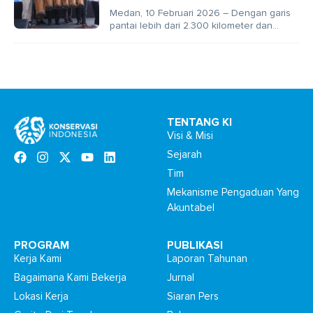
Medan, 10 Februari 2026 – Dengan garis
pantai lebih dari 2.300 kilometer dan
wilayah laut mendekati 4 juta hektare,
Sumatra...
TENTANG KI
Visi & Misi
Sejarah
Tim
Mekanisme Pengaduan Yang
Akuntabel
PROGRAM
PUBLIKASI
Kerja Kami
Laporan Tahunan
Bagaimana Kami Bekerja
Jurnal
Lokasi Kerja
Siaran Pers