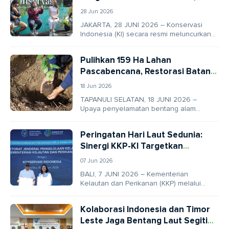
Sederet Artis Ini Ajak Jaga Alam
28 Jun 2026
Indonesia
JAKARTA, 28 JUNI 2026 – Konservasi
Indonesia (KI) secara resmi meluncurkan
program “Kawan Konservasi,” sebuah
inisiatif penggalangan dukungan
Pulihkan 159 Ha Lahan
pelestarian alam...
Pascabencana, Restorasi Batang
Toru Fokus Lindungi Habitat
18 Jun 2026
Orangutan Tapanuli
TAPANULI SELATAN, 18 JUNI 2026 –
Upaya penyelamatan bentang alam
Ekosistem Batang Toru memasuki babak
baru yang krusial melalui pendekatan...
Peringatan Hari Laut Sedunia:
Sinergi KKP-KI Targetkan
Penguatan Ekosistem Laut dari
07 Jun 2026
Sumatra hingga Papua
BALI, 7 JUNI 2026 – Kementerian
Kelautan dan Perikanan (KKP) melalui
Direktorat Jenderal Pengelolaan Kelautan
resmi menjalin kemitraan dengan
Kolaborasi Indonesia dan Timor
Konservasi...
Leste Jaga Bentang Laut Segitiga