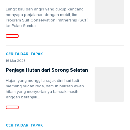
Langit biru dan angin yang cukup kencang
menyapa perjalanan dengan mobil, tim
Program Surf Conservation Partnership (SCP)
ke Pulau Sumba,...
CERITA DARI TAPAK
16 Mar 2025
Penjaga Hutan dari Sorong Selatan
Hujan yang menggila sejak dini hari tadi
memang sudah reda, namun barisan awan
hitam yang menyertainya tampak masih
enggan beranjak...
CERITA DARI TAPAK