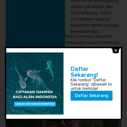
diterima secara langsung,
melalui pariwisata, dan
tidak langsung, dalam
menyediakan layanan
ekosistem dalam menjaga
kesehatan laut
Upaya bersama tersebut
diharapkan dapat melindungi
dan melestarikan spesies
vokal laut terancam punah ini.
Ikuti pekerjaan kami:
Laporan dampak tahun fiscal 2023
Daftar
Sekarang!
Klik tombol "Daftar
Sekarang" dibawah ini
untuk memulai!
Daftar Sekarang